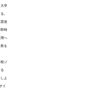
ド大卒
する。
魚雷攻
。即時
使用へ
艦長を
将校ジ
する
避しよ
サイ