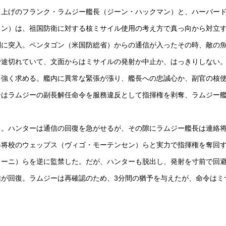
き上げのフランク・ラムジー艦長（ジーン・ハックマン）と、ハーバー
トン）は、祖国防衛に対する核ミサイル使用の考え方で真っ向から対立
制に突入。ペンタゴン（米国防総省）からの通信が入ったその時、敵の
で途切れていて、文面からはミサイルの発射か中止か、はっきりしない
を強く求める。艦内に異常な緊張が漲り、艦長への忠誠心か、副官の核
ーはラムジーの副長解任命令を服務違反として指揮権を剥奪、ラムジー
る。ハンターは通信の回復を急がせるが、その隙にラムジー艦長は連絡
器将校のウェップス（ヴィゴ・モーテンセン）らと実力で指揮権を奪回
ィーニ）らを逆に監禁した。だが、ハンターも脱出し、発射を寸前で回
が回復。ラムジーは再確認のため、3分間の猶予を与えたが、命令はミ
。