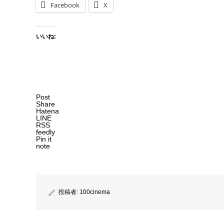
Facebook
X
いいね:
Post
Share
Hatena
LINE
RSS
feedly
Pin it
note
投稿者:
100cinema