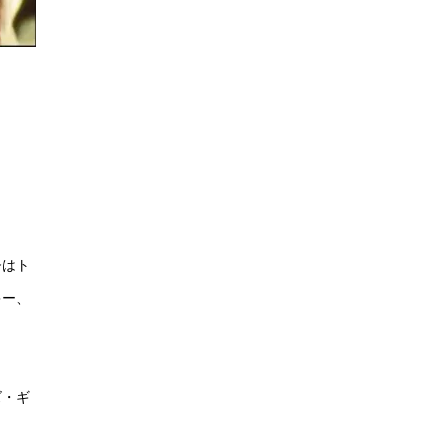
督はト
キー、
ズ・ギ