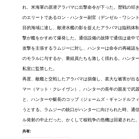
れ、米海軍の原潜アラバマに出撃命令が下った。歴戦の叩
のエリートであるロン・ハンター副官（デンゼル・ワシン
目的海域に達し、敵潜水艦の影を捉えたアラバマは臨戦体
撃が艦をかすめて爆発した。通信設備の故障で通信は途中
攻撃を主張するラムジーに対し、ハンターは命令の再確認
のモラルに与するか、乗組員たちも激しく揺れる。ハンタ
私室に監禁した。
再度、敵艦と交戦したアラバマは損傷し、甚大な被害が出
マー（マット・クレイヴン）、ハンターの長年の親友で武
と、ハンターや艇長のコッブ（ジェームズ・ギャンドルフ
うとする。ラムジーの銃口がハンターに向けられた時、通信
ル発射の中止だった。かくして核戦争の危機は回避された
共有: